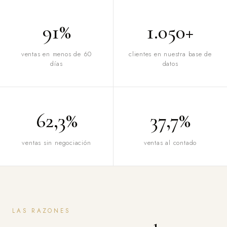
91%
1.050+
ventas en menos de 60
clientes en nuestra base de
días
datos
62,3%
37,7%
ventas sin negociación
ventas al contado
LAS RAZONES