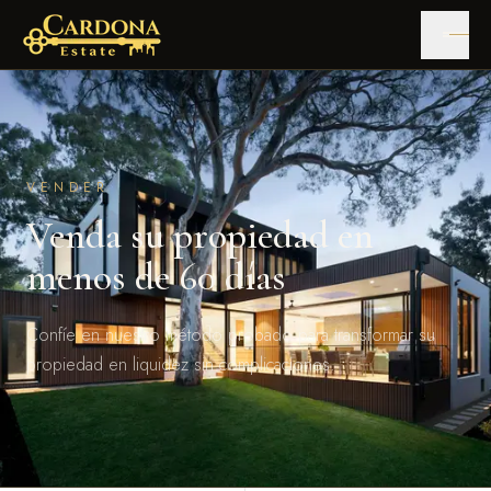
VENDER
Venda su propiedad en
menos de 60 días
Confíe en nuestro método probado para transformar su
propiedad en liquidez sin complicaciones.